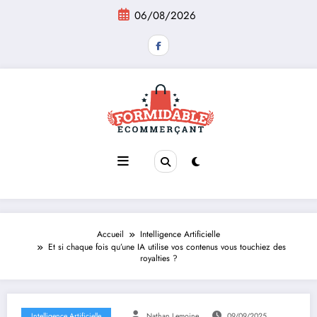
Aller
06/08/2026
au
contenu
Accueil
Intelligence Artificielle
Et si chaque fois qu’une IA utilise vos contenus vous touchiez des
royalties ?
Intelligence Artificielle
Nathan Lemoine
09/09/2025