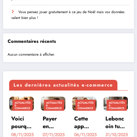
Vous pensez jouer gratuitement à ce jeu de Noël mais vos données
valent bien plus !
Commentaires récents
Aucun commentaire à afficher.
Les dernières actualités e-commerce
TÉS
ACTUALITÉS
ACTUALITÉS
ACTUALITÉS
ACTUALITÉS
E-
E-
E-
E-
CE
COMMERCE
COMMERCE
COMMERCE
COMMERCE
Payer
Cette
Lebonc
Google
qu
en
app
oin tue
autorise
plusieur
vaut 11
la peur
désorm
2025
07/11/2025
06/11/2025
31/10/2025
21/10/2025